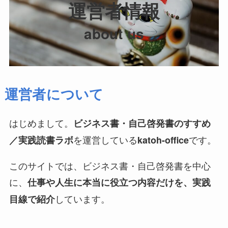
運営者情報
about us
運営者について
はじめまして。
ビジネス書・自己啓発書のすすめ
を運営している
です。
／実践読書ラボ
katoh-office
このサイトでは、ビジネス書・自己啓発書を中心
に、
仕事や人生に本当に役立つ内容だけを、実践
しています。
目線で紹介